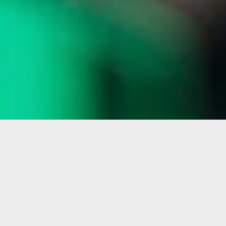
ZAŠTO TRIO MOTORS?
Zato što je TRIO Motors jedan od lidera u zemlji i okruženju u oblasti
prodaje rezervnih delova, ali i održavanja svih tipova japanskih i
južnokorejskih vozila.
Već više od tri decenije posvećeni smo pružanju profesionalne i pouzdane
usluge.